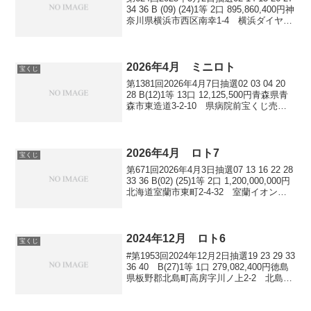
34 36 B (09) (24)1等 2口 895,860,400円神
奈川県横浜市西区南幸1-4 横浜ダイヤモ
ンドツインズチャンスセンター広島県広
島市佐伯区八幡1-24-17 ...
2026年4月 ミニロト
宝くじ
第1381回2026年4月7日抽選02 03 04 20
28 B(12)1等 13口 12,125,500円青森県青
森市東造道3-2-10 県病院前宝くじ売り
場静岡県磐田市立野2025-15 豊田マック
スバリュチャンスセンター三重県四日
市...
2026年4月 ロト7
宝くじ
第671回2026年4月3日抽選07 13 16 22 28
33 36 B(02) (25)1等 2口 1,200,000,000円
北海道室蘭市東町2-4-32 室蘭イオンチ
ャンスセンター長野県駒ヶ根市中央4-1
古久屋商店第672回20...
2024年12月 ロト6
宝くじ
#第1953回2024年12月2日抽選19 23 29 33
36 40 B(27)1等 1口 279,082,400円徳島
県板野郡北島町高房字川ノ上2-2 北島イ
オンタウンチャンスセンター2等 7口
10,787,100円京都府京都市右京...