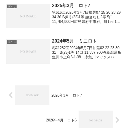
2025年3月 ロト7
宝くじ
第616回2025年3月7日抽選07 15 20 28 29
34 36 B(01) (35)1等 該当なし2等 5口
11,794,900円広島県府中市府川町186-1
府中天満屋チャンスセンター高知県四万
十市具同2222 四万十フジグラ...
2024年5月 ミニロト
宝くじ
#第1282回2024年5月7日抽選02 22 23 30
31 B(29)1等 14口 11,337,700円新潟県糸
魚川市上刈6-1-38 糸魚川マックスバリ
ュチャンスセンター静岡県富士市宮島大
崎866-1 富士宮島カインズチャンスセ
ン...
2026年3月 ロト7
2026年4月 ロト6