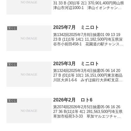
31 33 B (30)1等 2口 370,901,400円岡山県
津山市河辺1000-1 津山イオンチャンス
センター静岡県 宝くじ公式サイト ネ
ット販売2等 5口 16,084,70...
2025年7月 ミニロト
宝くじ
第1342回2025年7月8日抽選01 09 13 19
23 B (11)1等 14口 11,182,500円埼玉県深
谷市小前田458-1 花園道の駅チャンスセ
ンター千葉県銚子市三崎町2-2660-1 銚
子イオンチャンスセンター長野県諏訪...
2025年3月 ミニロト
宝くじ
第1324回2025年3月4日抽選05 06 14 20
27 B (01)1等 10口 16,151,000円東京都品
川区大井1-6-6 みずほ銀行大井町支店売
り場埼玉県狭山市広瀬東2-41-1 狭山ヤ
オコーチャンスセンター栃木県下野市
下...
2026年2月 ロト6
宝くじ
第2074回2026年2月5日抽選05 06 16 26
27 36 B(11)1等 4口 281,563,500円埼玉県
草加市稲荷3-3-33 草加マルエツチャン
スセンター東京都 三菱UFJ銀行 ネッ
ト販売東京都 三井住友銀行 ネット販
売...