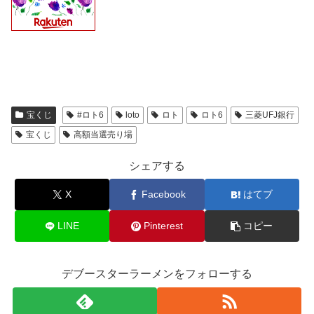
宝くじ
#ロト6
loto
ロト
ロト6
三菱UFJ銀行
宝くじ
高額当選売り場
シェアする
X
Facebook
はてブ
LINE
Pinterest
コピー
デブースターラーメンをフォローする