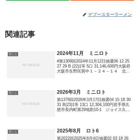
デブースターラーメン
関連記事
2024年11月 ミニロト
宝くじ
#第1309回2024年11月12日抽選06 12 25
27 29 B (22)1等 5口 31,146,600円大阪府
大阪市生野区巽中１－２４－１４ 北巽
ラッキーステーション福岡県福津市日蒔
野6-16-1 チャンスセンターイオンモー
ル福...
2026年3月 ミニロト
宝くじ
第1378回2026年3月17日抽選04 15 18 30
31 B(23)1等 13口 12,304,100円岩手県久
慈市長内町第29地割10-1 ジョイス久慈
チャンスセンター宮城県仙台市宮城野区
中野3-5-6 仙台港カインズチャンスセ
ン...
2025年8月 ロト6
宝くじ
第2022回2025年8月4日抽選02 03 18 26