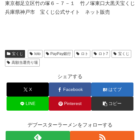
東京都足立区竹の塚６－７－１ 竹ノ塚東口大黒天宝くじ
兵庫県神戸市 宝くじ公式サイト ネット販売
宝くじ
loto
PayPay銀行
ロト
ロト7
宝くじ
高額当選売り場
シェアする
X
Facebook
はてブ
LINE
Pinterest
コピー
デブースターラーメンをフォローする