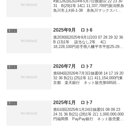
#第1282回2024年5月7日抽選02 22 23 30
31 B(29)1等 14口 11,337,700円新潟県糸
魚川市上刈6-1-38 糸魚川マックスバリ
ュチャンスセンター静岡県富士市宮島大
崎866-1 富士宮島カインズチャンスセ
ン...
2025年9月 ロト6
宝くじ
第2030回2025年9月1日03 07 28 29 32 36
B (13)1等 該当なし2等 4口
18,228,100円岩手県八幡平市平舘25-293-
1 西根ココハウスチャンスセンター京都
府京都市中京区西ノ京星池町248 ライ
フ...
2026年7月 ロト7
宝くじ
第684回2026年7月3日抽選08 14 17 19 20
32 36 B(21) (25)1等 1口 411,154,000円東
京都 楽天銀行 ネット販売第685回
2026年7月10日抽選01 05 16 20 21 22 31
B(2...
2025年1月 ロト7
宝くじ
第610回2025年1月24日抽選01 08 09 23
24 31 36 B(21) (28)1等 2口 1,000,000,000
円福岡県 PayPay銀行 ネット販売愛媛
県 宝くじ公式サイト ネット販売第611
回2025年1月31日抽...