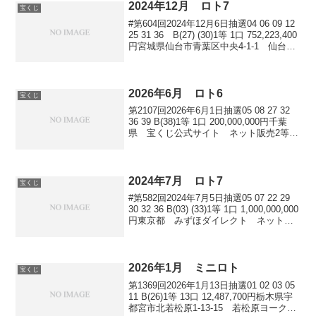
2024年12月 ロト7
宝くじ
#第604回2024年12月6日抽選04 06 09 12
25 31 36 B(27) (30)1等 1口 752,223,400
円宮城県仙台市青葉区中央4-1-1 仙台駅
前中央チャンスセンター##第605回2024
年12月13日抽選02...
2026年6月 ロト6
宝くじ
第2107回2026年6月1日抽選05 08 27 32
36 39 B(38)1等 1口 200,000,000円千葉
県 宝くじ公式サイト ネット販売2等 6
口 11,670,300円青森県十和田市東一番町
4-14 ユニバース十和田東店茨...
2024年7月 ロト7
宝くじ
#第582回2024年7月5日抽選05 07 22 29
30 32 36 B(03) (33)1等 1口 1,000,000,000
円東京都 みずほダイレクト ネット販
売2等 8口 10,538,700円埼玉県比企郡川島
町上伊草210 川...
2026年1月 ミニロト
宝くじ
第1369回2026年1月13日抽選01 02 03 05
11 B(26)1等 13口 12,487,700円栃木県宇
都宮市北若松原1-13-15 若松原ヨークベ